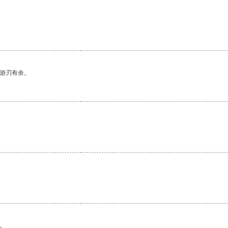
中游刃有余。
。
。