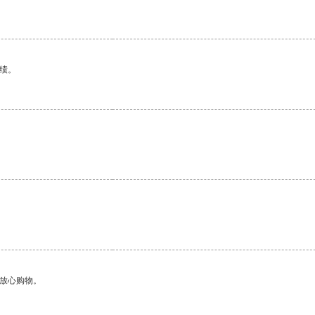
绩。
够放心购物。