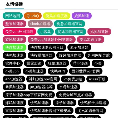
友情链接
网站地图
QuickQ
旋风加速度器
旋风加速
坚果加速器
tiktok加速器
狗急加速器官网
免费vqn外网加速
小蓝鸟
优途加速器官网
风驰加速器
旋风加速器
免费vps加速器外网苹果版
旋风加速度器
快连加速器
快连加速器官网入口
原子加速器
快鸭加速器
快柠檬加速器
旋风加速度器
外网网址导航
软件中心
雷霆加速
狂飙加速器
哔咔漫画
小美
小美vpn
小美加速器
快鸭VPN
西部世界vqn官网
abc加速器
神灯加速npv官网
vp免费加速
ikuuu下载
暴风加速器
jm加速器推荐
水母加速器
原子加速器app下载官网免费
免费全球节点加速器
海鸥加速度
快鸭加速器
原子加速器
快鸭梯子加速器
雷轰加速器
快鸭加速器官网下载安卓
飞讯加速器官网